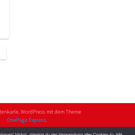
tenkarle. WordPress mit dem Theme
OnePage Express
.
ieren“ klickst, stimmst du der Verwendung aller Cookies zu. Mit