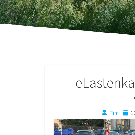
Beitragsnaviga
eLastenkar
Tim
1