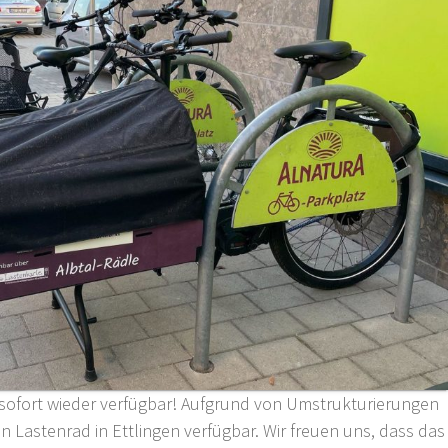
b sofort wieder verfügbar! Aufgrund von Umstrukturierungen
n Lastenrad in Ettlingen verfügbar. Wir freuen uns, dass das