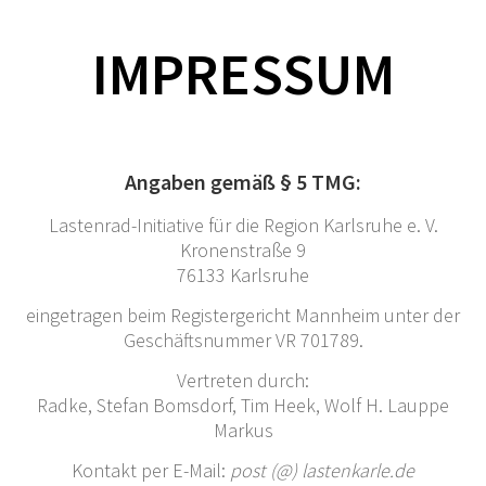
IMPRESSUM
Angaben gemäß § 5 TMG:
Lastenrad-Initiative für die Region Karlsruhe e. V.
Kronenstraße 9
76133 Karlsruhe
eingetragen beim Registergericht Mannheim unter der
Geschäftsnummer VR 701789.
Vertreten durch:
eppuaL .H floW ,keeH miT ,frodsmoB nafetS ,ekdaR
sukraM
Kontakt per E-Mail:
post (@) lastenkarle.de