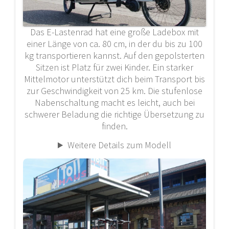
Das E-Lastenrad hat eine große Ladebox mit
einer Länge von ca. 80 cm, in der du bis zu 100
kg transportieren kannst. Auf den gepolsterten
Sitzen ist Platz für zwei Kinder. Ein starker
Mittelmotor unterstützt dich beim Transport bis
zur Geschwindigkeit von 25 km. Die stufenlose
Nabenschaltung macht es leicht, auch bei
schwerer Beladung die richtige Übersetzung zu
finden.
Weitere Details zum Modell