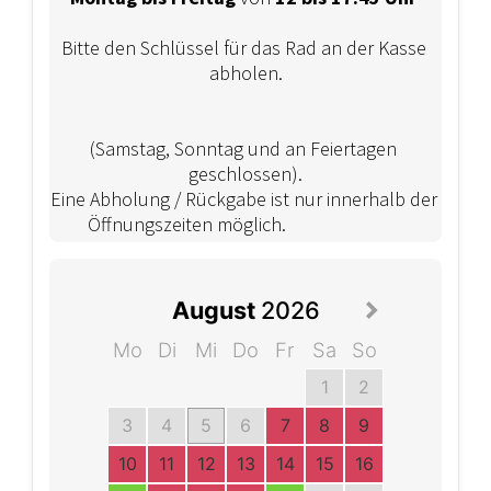
Bitte den Schlüssel für das Rad an der Kasse 
(Samstag, Sonntag und an Feiertagen 
geschlossen).

Eine Abholung / Rückgabe ist nur innerhalb der 
Öffnungszeiten möglich.				
August
2026
Mo
Di
Mi
Do
Fr
Sa
So
1
2
3
4
5
6
7
8
9
10
11
12
13
14
15
16