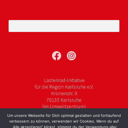
Suchen
nach:
Lastenrad-Initiative
für die Region Karlsruhe e.V.
Kronenstr. 9
76133 Karlsruhe
(im Umweltzentrum)
Um unsere Webseite für Dich optimal gestalten und fortlaufend
verbessern zu können, verwenden wir Cookies. Wenn du auf
„Alle akzeptieren“ klickst, stimmst du der Verwendung aller