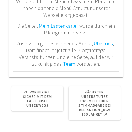
Wir brauchten im Menü etwas mehr Platz und
haben daher die Menü-Struktur unserer
Webseite angepasst.
Die Seite „
Mein Lastenkarle
“ wurde durch ein
Piktogramm ersetzt.
Zusätzlich gibt es ein neues Menü „
Über uns
„.
Dort findet ihr jetzt alle Blogeinträge,
Veranstaltungen und eine Seite, auf der wir
zukünftig das
Team
vorstellen.
VORHERIGER
NÄCHSTER
VORHERIGE:
NÄCHSTER:
BEITRAG:
BEITRAG:
SICHER MIT DEM
UNTERSTÜTZE
LASTENRAD
UNS MIT DEINER
UNTERWEGS
STIMMABGABE BEI
DER AKTION „BGV
100 JAHRE“