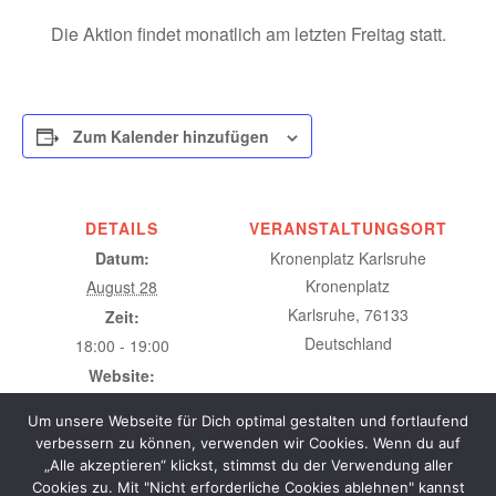
Die Aktion findet monatlich am letzten Freitag statt.
Zum Kalender hinzufügen
DETAILS
VERANSTALTUNGSORT
Datum:
Kronenplatz Karlsruhe
Kronenplatz
August 28
Karlsruhe
,
76133
Zeit:
Deutschland
18:00 - 19:00
Website:
https://cmkarlsruhe.blogspot
Um unsere Webseite für Dich optimal gestalten und fortlaufend
.com/
verbessern zu können, verwenden wir Cookies. Wenn du auf
„Alle akzeptieren“ klickst, stimmst du der Verwendung aller
Cookies zu. Mit "Nicht erforderliche Cookies ablehnen" kannst